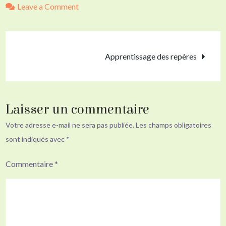
on
Leave a Comment
Objet
transitionnel
Navigation
Apprentissage des repères
de
l’article
Laisser un commentaire
Votre adresse e-mail ne sera pas publiée.
Les champs obligatoires
sont indiqués avec
*
Commentaire
*