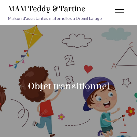
Skip
MAM Teddy & Tartine
to
Maison d'assistantes maternelles à Drémil Lafage
content
Objet transitionnel