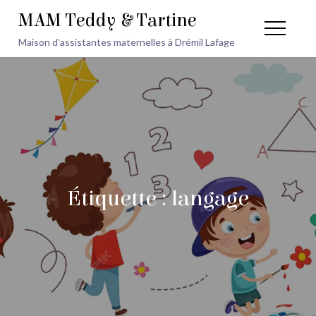
Skip
MAM Teddy & Tartine
to
Maison d'assistantes maternelles à Drémil Lafage
content
Étiquette :
langage